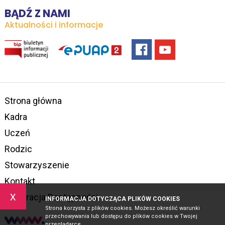
BĄDŹ Z NAMI
Aktualności i informacje
Strona główna
Kadra
Uczeń
Rodzic
Stowarzyszenie
Kontakt
x
Deklaracja Dostępności
INFORMACJA DOTYCZĄCA PLIKÓW COOKIES
Strona korzysta z plików cookies. Możesz określić warunki
przechowywania lub dostępu do plików cookies w Twojej
przeglądarce.