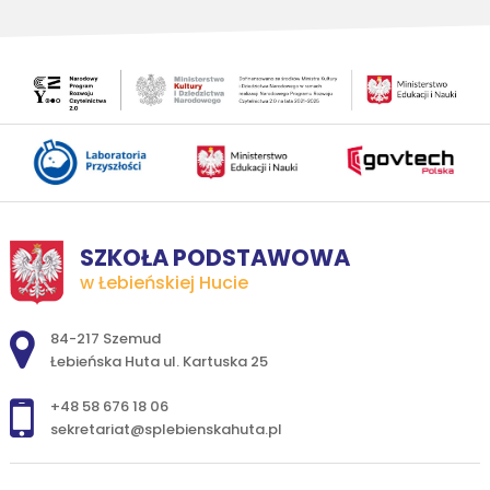
SZKOŁA PODSTAWOWA
w Łebieńskiej Hucie
Adres pocztowy:
84-217 Szemud
Łebieńska Huta ul. Kartuska 25
+48 58 676 18 06
sekretariat@splebienskahuta.pl