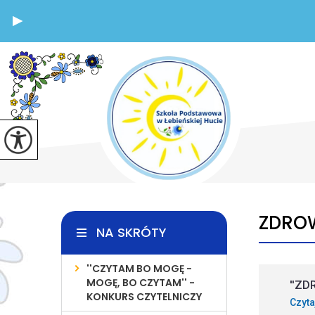
ZDROW
NA SKRÓTY
''CZYTAM BO MOGĘ -
MOGĘ, BO CZYTAM'' -
''ZD
KONKURS CZYTELNICZY
Czyta