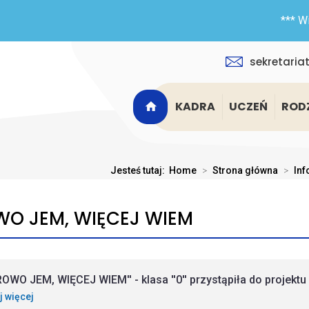
*** Witamy
sekretaria
KADRA
UCZEŃ
ROD
Jesteś tutaj:
Home
>
Strona główna
>
In
O JEM, WIĘCEJ WIEM
ROWO JEM, WIĘCEJ WIEM'' - klasa ''0'' przystąpiła do projektu
j więcej