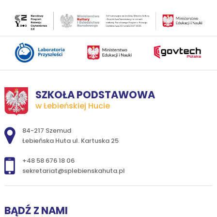
SZKOŁA PODSTAWOWA
w Łebieńskiej Hucie
Adres pocztowy:
84-217 Szemud
Łebieńska Huta ul. Kartuska 25
+48 58 676 18 06
sekretariat@splebienskahuta.pl
BĄDŹ Z NAMI