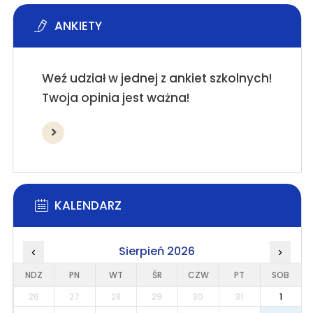
ANKIETY
Weź udział w jednej z ankiet szkolnych!
Twoja opinia jest ważna!
KALENDARZ
Sierpień 2026
‹
›
NDZ
PN
WT
ŚR
CZW
PT
SOB
26
27
28
29
30
31
1