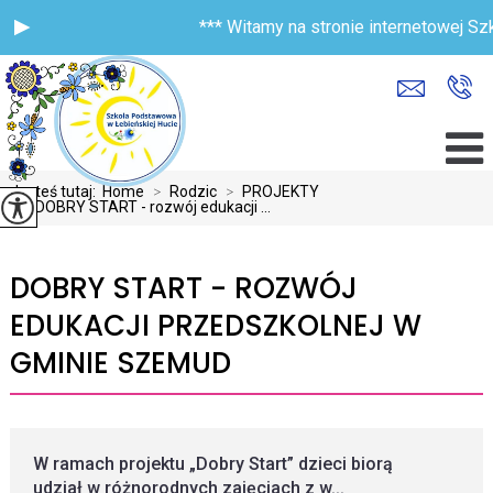
*** Witamy na stronie internetowej Szk
Jesteś tutaj:
Home
>
Rodzic
>
PROJEKTY
>
DOBRY START - rozwój edukacji ...
DOBRY START - ROZWÓJ
EDUKACJI PRZEDSZKOLNEJ W
GMINIE SZEMUD
W ramach projektu „Dobry Start” dzieci biorą
udział w różnorodnych zajęciach z w...