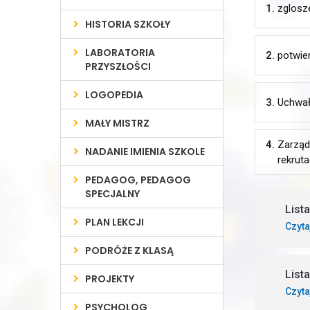
1.
zglosz
HISTORIA SZKOŁY
LABORATORIA
2.
potwie
PRZYSZŁOŚCI
LOGOPEDIA
3.
Uchwał
MAŁY MISTRZ
4.
Zarząd
NADANIE IMIENIA SZKOLE
rekrut
PEDAGOG, PEDAGOG
SPECJALNY
List
PLAN LEKCJI
Czyta
PODRÓŻE Z KLASĄ
List
PROJEKTY
Czyta
PSYCHOLOG