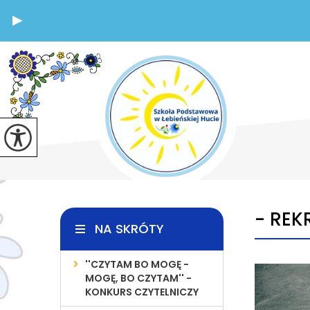
- REK
NA SKRÓTY
''CZYTAM BO MOGĘ -
MOGĘ, BO CZYTAM'' -
KONKURS CZYTELNICZY