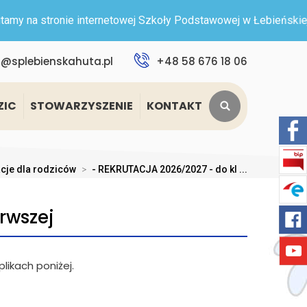
na stronie internetowej Szkoły Podstawowej w Łebieńskiej Huci
t@splebienskahuta.pl
+48 58 676 18 06
ZIC
STOWARZYSZENIE
KONTAKT
cje dla rodziców
>
- REKRUTACJA 2026/2027 - do kl ...
rwszej
plikach poniżej.