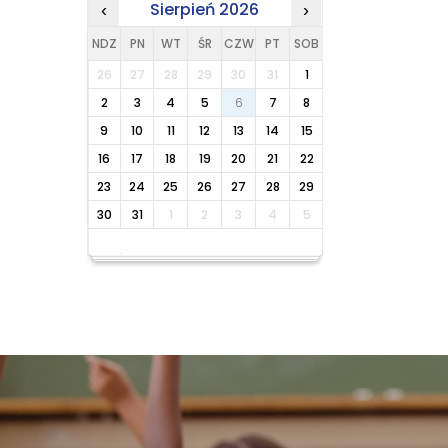
Sierpień 2026
‹
›
NDZ
PN
WT
ŚR
CZW
PT
SOB
26
27
28
29
30
31
1
2
3
4
5
6
7
8
9
10
11
12
13
14
15
16
17
18
19
20
21
22
23
24
25
26
27
28
29
30
31
1
2
3
4
5