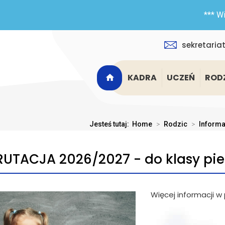
*** Witamy 
sekretaria
KADRA
UCZEŃ
ROD
Jesteś tutaj:
Home
>
Rodzic
>
Informa
RUTACJA 2026/2027 - do klasy pie
Więcej informacji w 