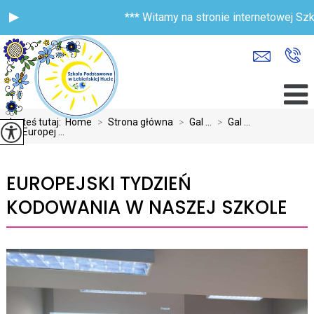
*** Witamy na stronie internetowej Szko
Jesteś tutaj:
Home
>
Strona główna
>
Gal ...
>
Gal ...
>
Europej ...
EUROPEJSKI TYDZIEŃ
KODOWANIA W NASZEJ SZKOLE