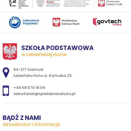
SZKOŁA PODSTAWOWA
w Łebieńskiej Hucie
Adres pocztowy:
84-217 Szemud
Łebieńska Huta ul. Kartuska 25
+48 58 676 18 06
sekretariat@splebienskahuta.pl
BĄDŹ Z NAMI
Aktualności i informacje