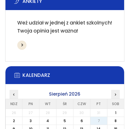
ANKIETY
Weź udział w jednej z ankiet szkolnych!
Twoja opinia jest ważna!
KALENDARZ
Sierpień 2026
‹
›
NDZ
PN
WT
ŚR
CZW
PT
SOB
26
27
28
29
30
31
1
2
3
4
5
6
7
8
9
10
11
12
13
14
15